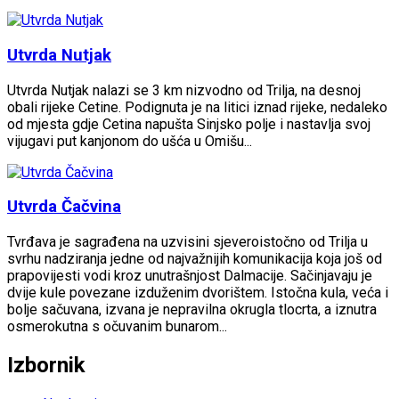
Utvrda Nutjak
Utvrda Nutjak nalazi se 3 km nizvodno od Trilja, na desnoj
obali rijeke Cetine. Podignuta je na litici iznad rijeke, nedaleko
od mjesta gdje Cetina napušta Sinjsko polje i nastavlja svoj
vijugavi put kanjonom do ušća u Omišu...
Utvrda Čačvina
Tvrđava je sagrađena na uzvisini sjeveroistočno od Trilja u
svrhu nadziranja jedne od najvažnijih komunikacija koja još od
prapovijesti vodi kroz unutrašnjost Dalmacije. Sačinjavaju je
dvije kule povezane izduženim dvorištem. Istočna kula, veća i
bolje sačuvana, izvana je nepravilna okrugla tlocrta, a iznutra
osmerokutna s očuvanim bunarom...
Izbornik