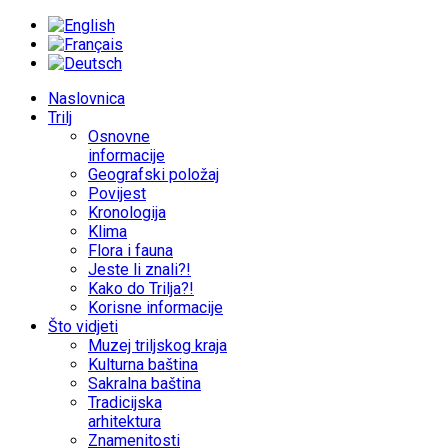
Naslovnica
Trilj
Osnovne
informacije
Geografski položaj
Povijest
Kronologija
Klima
Flora i fauna
Jeste li znali?!
Kako do Trilja?!
Korisne informacije
Što vidjeti
Muzej triljskog kraja
Kulturna baština
Sakralna baština
Tradicijska
arhitektura
Znamenitosti