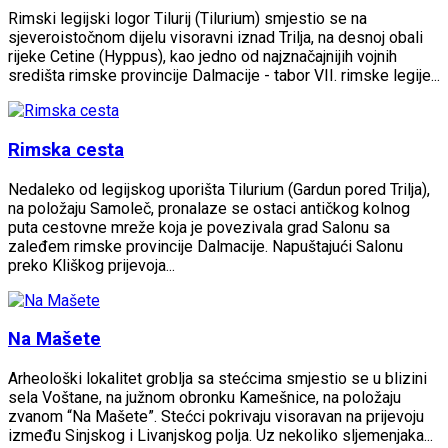
Rimski legijski logor Tilurij (Tilurium) smjestio se na
sjeveroistočnom dijelu visoravni iznad Trilja, na desnoj obali
rijeke Cetine (Hyppus), kao jedno od najznačajnijih vojnih
središta rimske provincije Dalmacije - tabor VII. rimske legije...
Rimska cesta
Nedaleko od legijskog uporišta Tilurium (Gardun pored Trilja),
na položaju Samoleč, pronalaze se ostaci antičkog kolnog
puta cestovne mreže koja je povezivala grad Salonu sa
zaleđem rimske provincije Dalmacije. Napuštajući Salonu
preko Kliškog prijevoja...
Na Mašete
Arheološki lokalitet groblja sa stećcima smjestio se u blizini
sela Voštane, na južnom obronku Kamešnice, na položaju
zvanom “Na Mašete”. Stećci pokrivaju visoravan na prijevoju
između Sinjskog i Livanjskog polja. Uz nekoliko sljemenjaka...