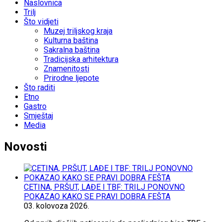
Naslovnica
Trilj
Što vidjeti
Muzej triljskog kraja
Kulturna baština
Sakralna baština
Tradicijska arhitektura
Znamenitosti
Prirodne ljepote
Što raditi
Etno
Gastro
Smještaj
Media
Novosti
CETINA, PRŠUT, LAĐE I TBF: TRILJ PONOVNO
POKAZAO KAKO SE PRAVI DOBRA FEŠTA
03.
kolovoza
2026.