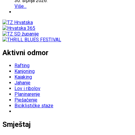
30.
srpnja
2026.
Više...
Aktivni odmor
Rafting
Kanjoning
Kajaking
Jahanje
Lov i ribolov
Planinarenje
Pješačenje
Biciklističke staze
Smještaj