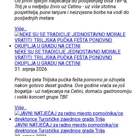
Od prvih dječjih natjecanja do posljednjeg bisa TBF-a,
Trilj je u nedjelju živio uz Cetinu - uz više stotina
posjetitelja, pune tanjure i neizvjesne borbe na vodi do
posljednjih metara
Više...
NEKE SU SE TRADICIJE JEDNOSTAVNO MORALE
VRATITI: TRILJSKA PUČKA FEŠTA PONOVNO
OKUPLJA U GRADU NA CETINI
31.
srpnja
2026.
Prošlog ljeta Triljska pučka fešta ponovno je oživjela
nakon gotovo deset godina. Ove godine vraća se još
bogatija - uz natjecanja na Cetini, domaću gastronomiju
i veliki koncert grupe TBF.
Više...
JAVNI NATJEČAJ za radno mjesto pomoćnika/ce
direktorice Turističke zajednice grada Trilja