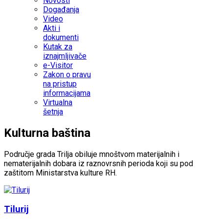
Novosti
Događanja
Video
Akti i
dokumenti
Kutak za
iznajmljivače
e-Visitor
Zakon o pravu
na pristup
informacijama
Virtualna
šetnja
Kulturna baština
Područje grada Trilja obiluje mnoštvom materijalnih i
nematerijalnih dobara iz raznovrsnih perioda koji su pod
zaštitom Ministarstva kulture RH.
Tilurij