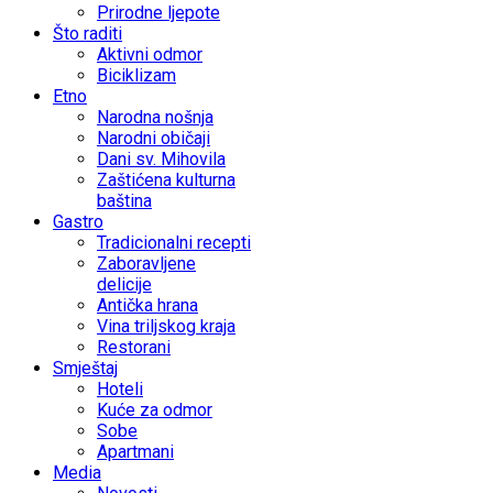
Prirodne ljepote
Što raditi
Aktivni odmor
Biciklizam
Etno
Narodna nošnja
Narodni običaji
Dani sv. Mihovila
Zaštićena kulturna
baština
Gastro
Tradicionalni recepti
Zaboravljene
delicije
Antička hrana
Vina triljskog kraja
Restorani
Smještaj
Hoteli
Kuće za odmor
Sobe
Apartmani
Media