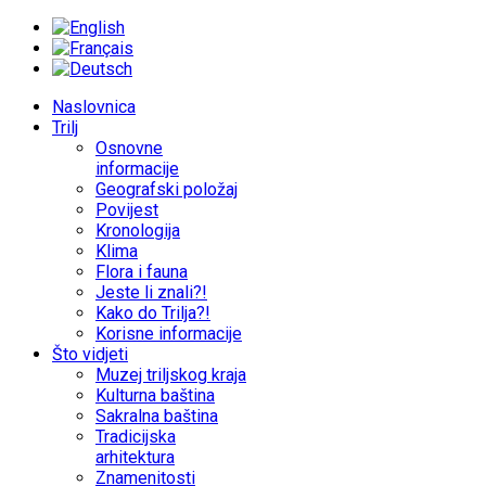
Naslovnica
Trilj
Osnovne
informacije
Geografski položaj
Povijest
Kronologija
Klima
Flora i fauna
Jeste li znali?!
Kako do Trilja?!
Korisne informacije
Što vidjeti
Muzej triljskog kraja
Kulturna baština
Sakralna baština
Tradicijska
arhitektura
Znamenitosti