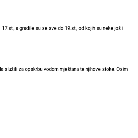
 17.st., a gradile su se sve do 19.st., od kojih su neke još i
kada služili za opskrbu vodom mještana te njihove stoke. Osim