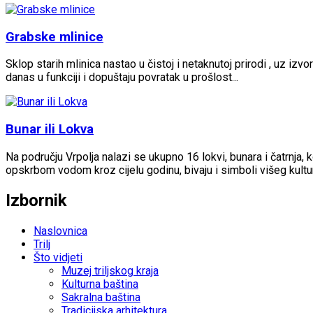
Grabske mlinice
Sklop starih mlinica nastao u čistoj i netaknutoj prirodi , uz izvo
danas u funkciji i dopuštaju povratak u prošlost...
Bunar ili Lokva
Na području Vrpolja nalazi se ukupno 16 lokvi, bunara i čatrnja,
opskrbom vodom kroz cijelu godinu, bivaju i simboli višeg kultur
Izbornik
Naslovnica
Trilj
Što vidjeti
Muzej triljskog kraja
Kulturna baština
Sakralna baština
Tradicijska arhitektura