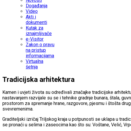
Novosti
Događanja
Video
Akti i
dokumenti
Kutak za
iznajmljivače
e-Visitor
Zakon o pravu
na pristup
informacijama
Virtualna
šetnja
Tradicijska arhitektura
Kamen i uvjeti života su određivali značajke tradicijske arhite
nastavanjem razvijale su se i tehnike gradnje bunara, štala, guvn
prostorom za spremanje hrane, razgovore, pjesmu i štošta drugo.U
svevremenima.
Graditeljski izričaj Triljskog kraja u potpunosti se uklapa u tra
se pronaći u selima i zaseocima kao što su: Voštane, Velić, Vrpol