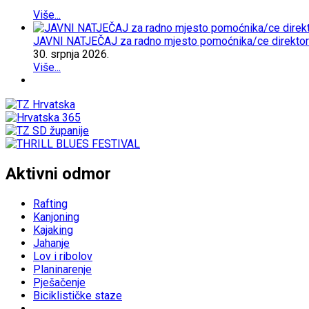
Više...
JAVNI NATJEČAJ za radno mjesto pomoćnika/ce direktorice
30.
srpnja
2026.
Više...
Aktivni odmor
Rafting
Kanjoning
Kajaking
Jahanje
Lov i ribolov
Planinarenje
Pješačenje
Biciklističke staze