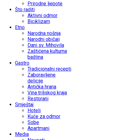
Prirodne ljepote
Što raditi
Aktivni odmor
Biciklizam
Etno
Narodna nošnja
Narodni običaji
Dani sv. Mihovila
Zaštićena kulturna
baština
Gastro
Tradicionalni recepti
Zaboravljene
delicije
Antička hrana
Vina triljskog kraja
Restorani
Smještaj
Hoteli
Kuće za odmor
Sobe
Apartmani
Media