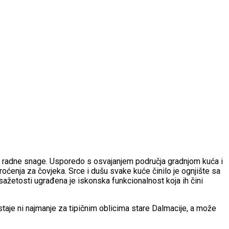
la i radne snage. Usporedo s osvajanjem područja gradnjom kuća i
roćenja za čovjeka. Srce i dušu svake kuće činilo je ognjište sa
sažetosti ugrađena je iskonska funkcionalnost koja ih čini
aostaje ni najmanje za tipičnim oblicima stare Dalmacije, a može