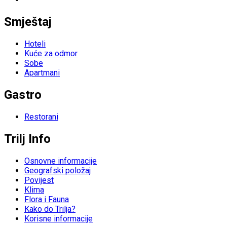
Smještaj
Hoteli
Kuće za odmor
Sobe
Apartmani
Gastro
Restorani
Trilj Info
Osnovne informacije
Geografski položaj
Povijest
Klima
Flora i Fauna
Kako do Trilja?
Korisne informacije