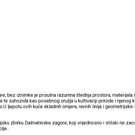
kture, bez iznimke je prisutna razumna štednja prostora, materija
a te suhozida kao posebnog oružja u kultivaciji prirode i njenog k
 ljepotu ovih kuća skladnih omjera, ravnih linija i geometrijske 
dicijsku zbirku Dalmatinske zagore, koji vrijednosno i stilski ne z
je...