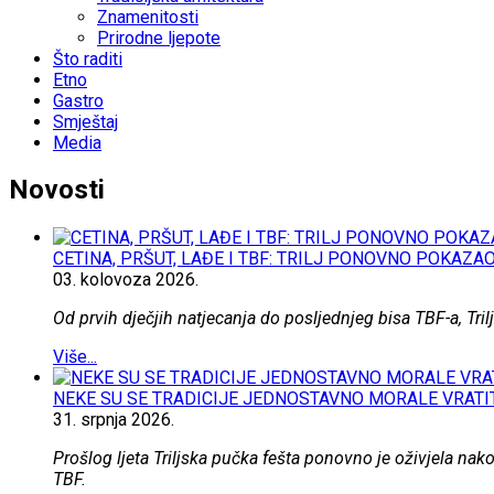
Znamenitosti
Prirodne ljepote
Što raditi
Etno
Gastro
Smještaj
Media
Novosti
CETINA, PRŠUT, LAĐE I TBF: TRILJ PONOVNO POKAZA
03.
kolovoza
2026.
Od prvih dječjih natjecanja do posljednjeg bisa TBF-a, Trilj
Više...
NEKE SU SE TRADICIJE JEDNOSTAVNO MORALE VRATIT
31.
srpnja
2026.
Prošlog ljeta Triljska pučka fešta ponovno je oživjela nak
TBF.