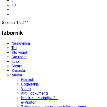
9
10
Stranica 1 od 11
Izbornik
Naslovnica
Trilj
Što vidjeti
Što raditi
Etno
Gastro
Smještaj
Media
Novosti
Događanja
Video
Akti i dokumenti
Kutak za iznajmljivače
e-Visitor
Zakon o pravu na pristup informacijama