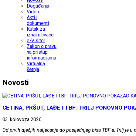
Novosti
Događanja
Video
Akti i
dokumenti
Kutak za
iznajmljivače
e-Visitor
Zakon o pravu
na pristup
informacijama
Virtualna
šetnja
Novosti
CETINA, PRŠUT, LAĐE I TBF: TRILJ PONOVNO PO
03.
kolovoza
2026.
Od prvih dječjih natjecanja do posljednjeg bisa TBF-a, Trilj je u 