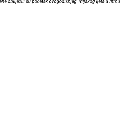
ne obilježili su početak ovogodišnjeg Triljskog ljeta u ritmu