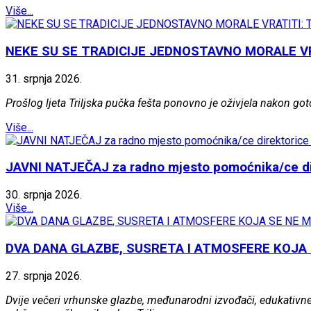
Više...
NEKE SU SE TRADICIJE JEDNOSTAVNO MORALE VR
31.
srpnja
2026.
Prošlog ljeta Triljska pučka fešta ponovno je oživjela nakon go
Više...
JAVNI NATJEČAJ za radno mjesto pomoćnika/ce dire
30.
srpnja
2026.
Više...
DVA DANA GLAZBE, SUSRETA I ATMOSFERE KOJA 
27.
srpnja
2026.
Dvije večeri vrhunske glazbe, međunarodni izvođači, edukativne 