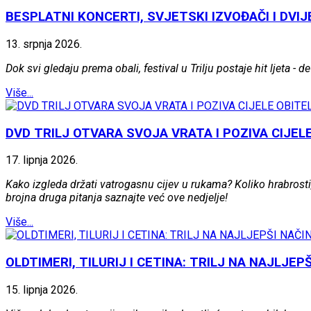
BESPLATNI KONCERTI, SVJETSKI IZVOĐAČI I DV
13.
srpnja
2026.
Dok svi gledaju prema obali, festival u Trilju postaje hit ljeta
Više...
DVD TRILJ OTVARA SVOJA VRATA I POZIVA CIJE
17.
lipnja
2026.
Kako izgleda držati vatrogasnu cijev u rukama? Koliko hrabrosti
brojna druga pitanja saznajte već ove nedjelje!
Više...
OLDTIMERI, TILURIJ I CETINA: TRILJ NA NAJLJE
15.
lipnja
2026.