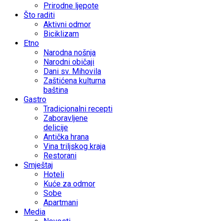
Prirodne ljepote
Što raditi
Aktivni odmor
Biciklizam
Etno
Narodna nošnja
Narodni običaji
Dani sv. Mihovila
Zaštićena kulturna
baština
Gastro
Tradicionalni recepti
Zaboravljene
delicije
Antička hrana
Vina triljskog kraja
Restorani
Smještaj
Hoteli
Kuće za odmor
Sobe
Apartmani
Media