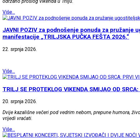
održano prošlog vikenda u Trilju.
Više...
JAVNI POZIV za podnošenje ponuda za pružanje ugost
manifestacije „TRILJSKA PUČKA FEŠTA 2026.“
22.
srpnja
2026.
Više...
TRILJ SE PROTEKLOG VIKENDA SMIJAO OD SRCA: 
20.
srpnja
2026.
Dvije kazališne večeri pod vedrim nebom, prepune humora, životn
vrijedi vraćati.
Više...