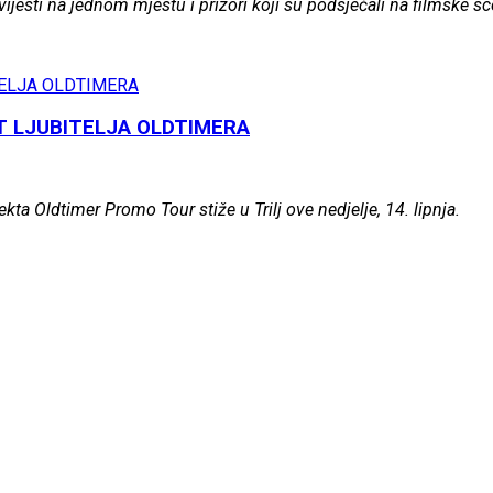
jesti na jednom mjestu i prizori koji su podsjećali na filmske sce
T LJUBITELJA OLDTIMERA
ta Oldtimer Promo Tour stiže u Trilj ove nedjelje, 14. lipnja.