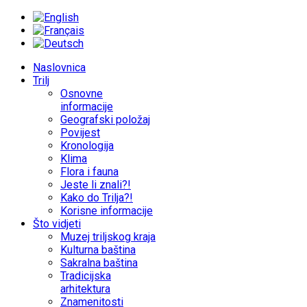
Naslovnica
Trilj
Osnovne
informacije
Geografski položaj
Povijest
Kronologija
Klima
Flora i fauna
Jeste li znali?!
Kako do Trilja?!
Korisne informacije
Što vidjeti
Muzej triljskog kraja
Kulturna baština
Sakralna baština
Tradicijska
arhitektura
Znamenitosti