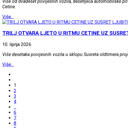
Više od dvadeset povijesnih vozila, desetljeća automobilske povi
Cetine.
Više...
TRILJ OTVARA LJETO U RITMU CETINE UZ SUSRE
10.
lipnja
2026.
Više desetaka povijesnih vozila u sklopu Susreta oldtimera projek
Više...
1
2
3
4
...
6
7
8