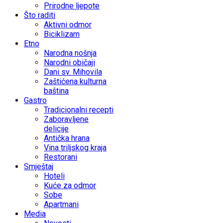
Prirodne ljepote
Što raditi
Aktivni odmor
Biciklizam
Etno
Narodna nošnja
Narodni običaji
Dani sv. Mihovila
Zaštićena kulturna
baština
Gastro
Tradicionalni recepti
Zaboravljene
delicije
Antička hrana
Vina triljskog kraja
Restorani
Smještaj
Hoteli
Kuće za odmor
Sobe
Apartmani
Media