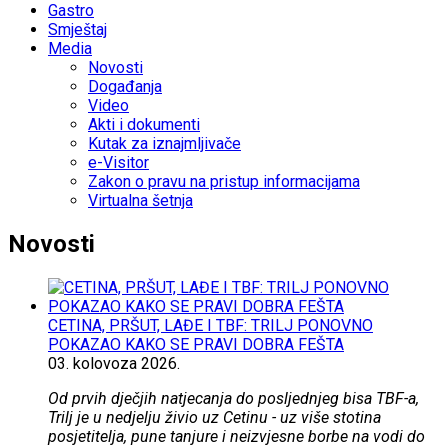
Gastro
Smještaj
Media
Novosti
Događanja
Video
Akti i dokumenti
Kutak za iznajmljivače
e-Visitor
Zakon o pravu na pristup informacijama
Virtualna šetnja
Novosti
CETINA, PRŠUT, LAĐE I TBF: TRILJ PONOVNO
POKAZAO KAKO SE PRAVI DOBRA FEŠTA
03.
kolovoza
2026.
Od prvih dječjih natjecanja do posljednjeg bisa TBF-a,
Trilj je u nedjelju živio uz Cetinu - uz više stotina
posjetitelja, pune tanjure i neizvjesne borbe na vodi do