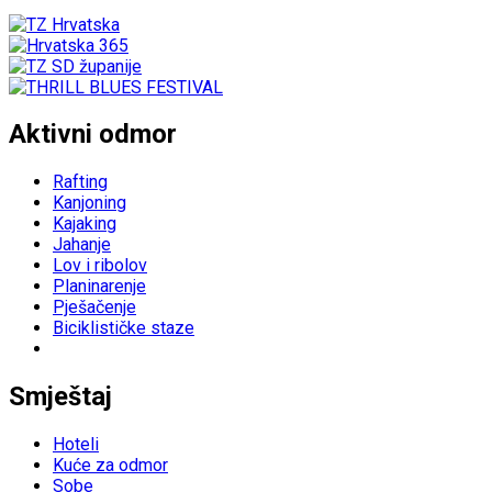
Aktivni odmor
Rafting
Kanjoning
Kajaking
Jahanje
Lov i ribolov
Planinarenje
Pješačenje
Biciklističke staze
Smještaj
Hoteli
Kuće za odmor
Sobe