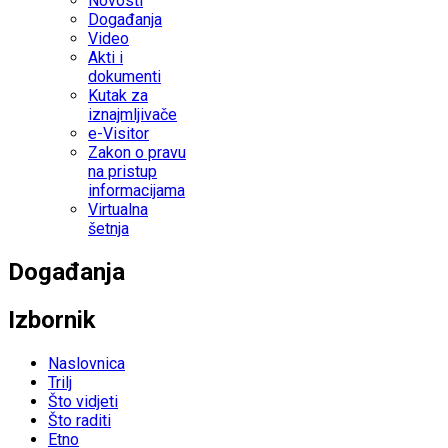
Novosti
Događanja
Video
Akti i
dokumenti
Kutak za
iznajmljivače
e-Visitor
Zakon o pravu
na pristup
informacijama
Virtualna
šetnja
Događanja
Izbornik
Naslovnica
Trilj
Što vidjeti
Što raditi
Etno