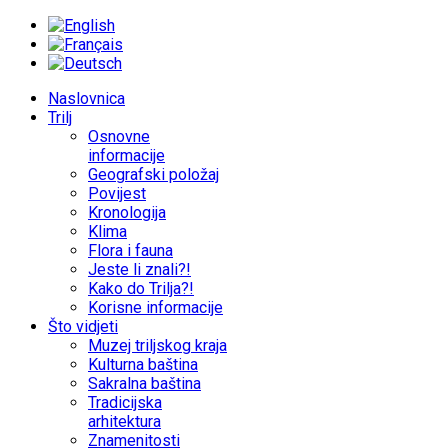
Naslovnica
Trilj
Osnovne
informacije
Geografski položaj
Povijest
Kronologija
Klima
Flora i fauna
Jeste li znali?!
Kako do Trilja?!
Korisne informacije
Što vidjeti
Muzej triljskog kraja
Kulturna baština
Sakralna baština
Tradicijska
arhitektura
Znamenitosti