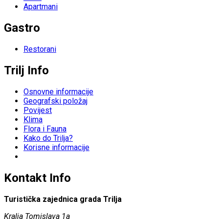
Apartmani
Gastro
Restorani
Trilj Info
Osnovne informacije
Geografski položaj
Povijest
Klima
Flora i Fauna
Kako do Trilja?
Korisne informacije
Kontakt Info
Turistička zajednica grada Trilja
Kralja Tomislava 1a