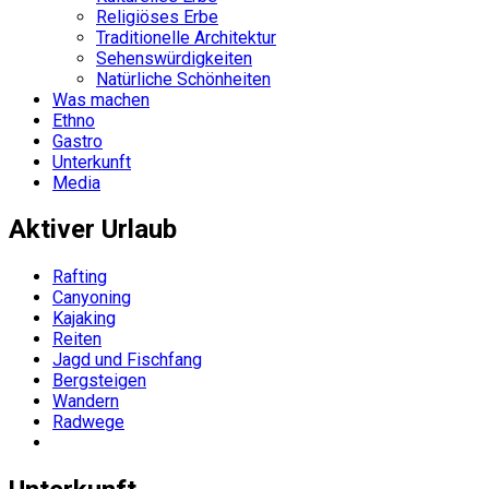
Religiöses Erbe
Traditionelle Architektur
Sehenswürdigkeiten
Natürliche Schönheiten
Was machen
Ethno
Gastro
Unterkunft
Media
Aktiver Urlaub
Rafting
Canyoning
Kajaking
Reiten
Jagd und Fischfang
Bergsteigen
Wandern
Radwege