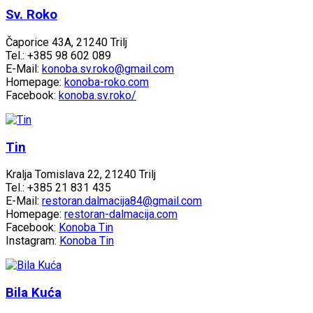
Sv. Roko
Čaporice 43A, 21240 Trilj
Tel.: +385 98 602 089
E-Mail:
konoba.sv.roko@gmail.com
Homepage:
konoba-roko.com
Facebook:
konoba.sv.roko/
Tin
Kralja Tomislava 22, 21240 Trilj
Tel.: +385 21 831 435
E-Mail:
restoran.dalmacija84@gmail.com
Homepage:
restoran-dalmacija.com
Facebook:
Konoba Tin
Instagram:
Konoba Tin
Bila Kuća