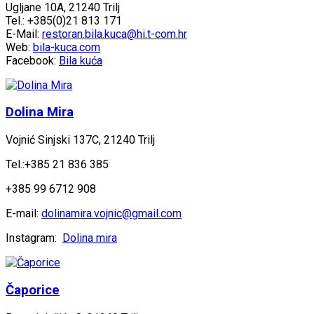
Ugljane 10A, 21240 Trilj
Tel.: +385(0)21 813 171
E-Mail:
restoran.bila.kuca@hi.t-com.hr
Web:
bila-kuca.com
Facebook:
Bila kuća
Dolina Mira
Vojnić Sinjski 137C, 21240 Trilj
Tel.:+385 21 836 385
+385 99 6712 908
E-mail:
dolinamira.vojnic@gmail.com
Instagram:
Dolina mira
Čaporice