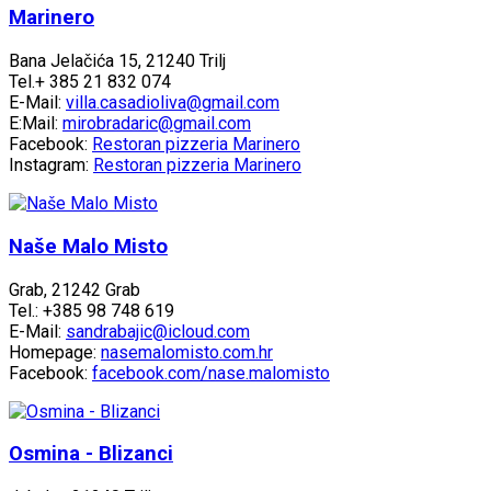
Marinero
Bana Jelačića 15, 21240 Trilj
Tel.+ 385 21 832 074
E-Mail:
villa.casadioliva@gmail.com
E:Mail:
mirobradaric@gmail.com
Facebook:
Restoran pizzeria Marinero
Instagram:
Restoran pizzeria Marinero
Naše Malo Misto
Grab, 21242 Grab
Tel.: +385 98 748 619
E-Mail:
sandrabajic@icloud.com
Homepage:
nasemalomisto.com.hr
Facebook:
facebook.com/nase.malomisto
Osmina - Blizanci