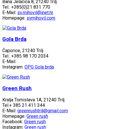
Bana Jelačića 8, 21240 Trilj
Tel.: +385(0)21 831 770
E-Mail:
sv.mihovil@inet.hr
Homepage:
svmihovil.com
Gola Brda
Čaporice, 21240 Trilj
Tel.: +385 98 170 2034
E-Mail:
Instagram:
OPG Gola brda
Green Rush
Kralja Tomislava 1A, 21240 Trilj
Tel.+ 385 21 411 344
E-Mail:
greenrushtrilj@gmail.com
Homepage:
Green rush
Facebook:
Green rush
Instagram:
Green rush