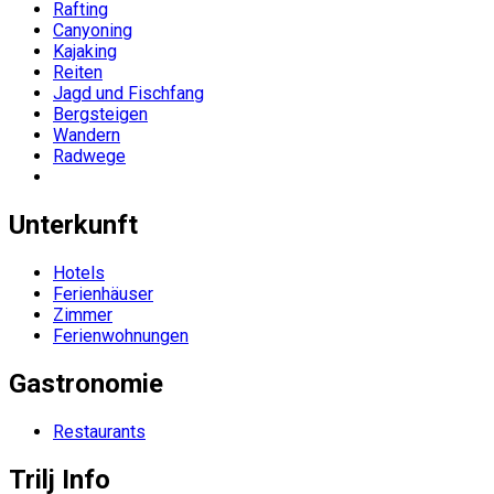
Rafting
Canyoning
Kajaking
Reiten
Jagd und Fischfang
Bergsteigen
Wandern
Radwege
Unterkunft
Hotels
Ferienhäuser
Zimmer
Ferienwohnungen
Gastronomie
Restaurants
Trilj Info