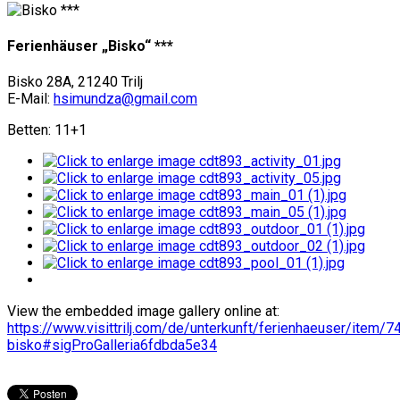
Ferienhäuser „Bisko“ ***
Bisko 28A, 21240 Trilj
E-Mail:
hsimundza@gmail.com
Betten: 11+1
View the embedded image gallery online at:
https://www.visittrilj.com/de/unterkunft/ferienhaeuser/item/7
bisko#sigProGalleria6fdbda5e34