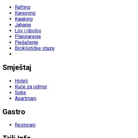
Rafting
Kanjoning
Kajaking
Jahanje
Lov i ribolov
Planinarenje
Pješačenje
Biciklističke staze
Smještaj
Hoteli
Kuće za odmor
Sobe
Apartmani
Gastro
Restorani