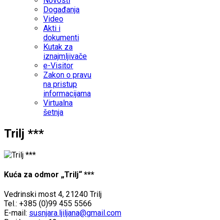
Novosti
Događanja
Video
Akti i
dokumenti
Kutak za
iznajmljivače
e-Visitor
Zakon o pravu
na pristup
informacijama
Virtualna
šetnja
Trilj ***
Kuća za odmor „Trilj“ ***
Vedrinski most 4, 21240 Trilj
Tel.: +385 (0)99 455 5566
E-mail:
susnjara.ljiljana@gmail.com