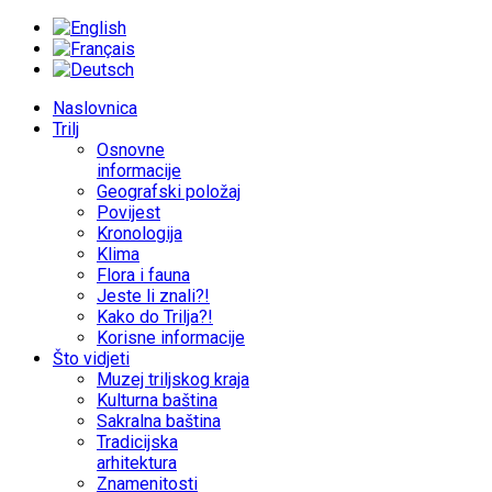
Naslovnica
Trilj
Osnovne
informacije
Geografski položaj
Povijest
Kronologija
Klima
Flora i fauna
Jeste li znali?!
Kako do Trilja?!
Korisne informacije
Što vidjeti
Muzej triljskog kraja
Kulturna baština
Sakralna baština
Tradicijska
arhitektura
Znamenitosti