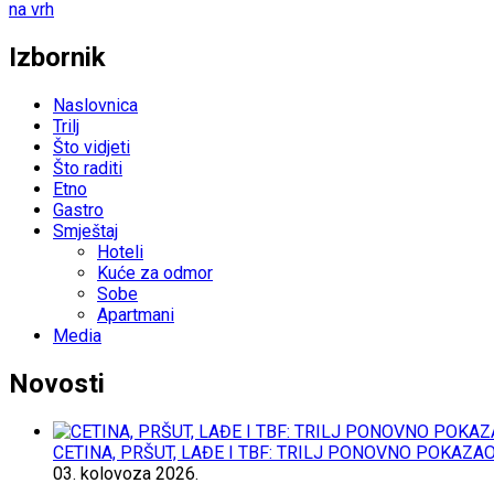
na vrh
Izbornik
Naslovnica
Trilj
Što vidjeti
Što raditi
Etno
Gastro
Smještaj
Hoteli
Kuće za odmor
Sobe
Apartmani
Media
Novosti
CETINA, PRŠUT, LAĐE I TBF: TRILJ PONOVNO POKAZA
03.
kolovoza
2026.