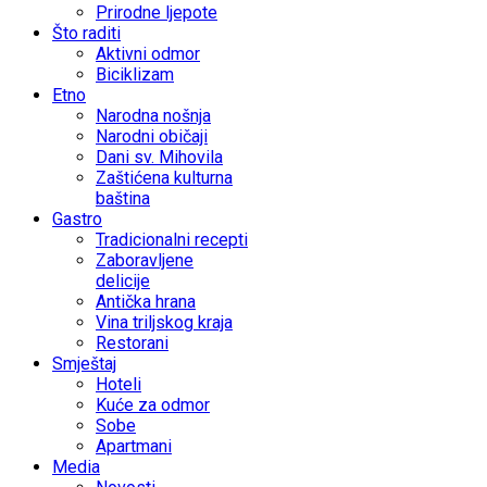
Prirodne ljepote
Što raditi
Aktivni odmor
Biciklizam
Etno
Narodna nošnja
Narodni običaji
Dani sv. Mihovila
Zaštićena kulturna
baština
Gastro
Tradicionalni recepti
Zaboravljene
delicije
Antička hrana
Vina triljskog kraja
Restorani
Smještaj
Hoteli
Kuće za odmor
Sobe
Apartmani
Media