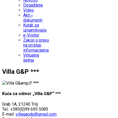
Novosti
Događanja
Video
Akti i
dokumenti
Kutak za
iznajmljivače
e-Visitor
Zakon o pravu
na pristup
informacijama
Virtualna
šetnja
Villa G&P ***
Kuća za odmor „Villa G&P“ ***
Grab 1A, 21240 Trilj
Tel.: +385(0)99 695 5085
E-mail:
villagandp@gmail.com