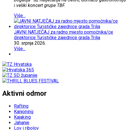
i veliki koncert grupe TBF.
Više...
JAVNI NATJEČAJ za radno mjesto pomoćnika/ce
direktorice Turističke zajednice grada Trilja
30.
srpnja
2026.
Više...
Aktivni odmor
Rafting
Kanjoning
Kajaking
Jahanje
Lov i ribolov