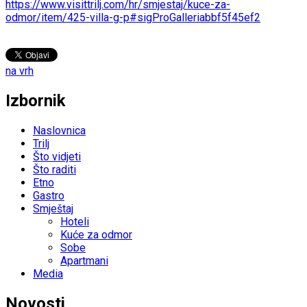
https://www.visittrilj.com/hr/smjestaj/kuce-za-
odmor/item/425-villa-g-p#sigProGalleriabbf5f45ef2
na vrh
Izbornik
Naslovnica
Trilj
Što vidjeti
Što raditi
Etno
Gastro
Smještaj
Hoteli
Kuće za odmor
Sobe
Apartmani
Media
Novosti