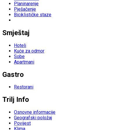
Planinarenje
Pješačenje
Biciklističke staze
Smještaj
Hoteli
Kuće za odmor
Sobe
Apartmani
Gastro
Restorani
Trilj Info
Osnovne informacije
Geografski položaj
Povijest
Klima