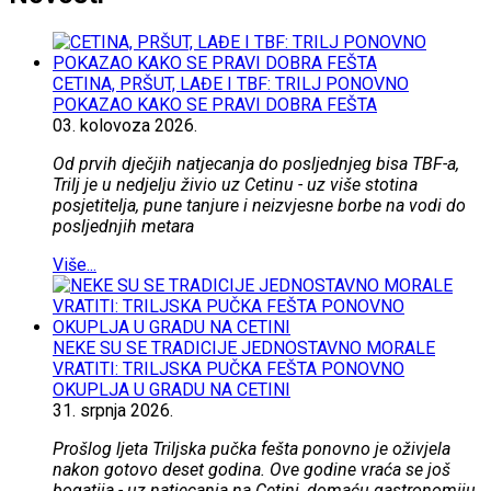
CETINA, PRŠUT, LAĐE I TBF: TRILJ PONOVNO
POKAZAO KAKO SE PRAVI DOBRA FEŠTA
03.
kolovoza
2026.
Od prvih dječjih natjecanja do posljednjeg bisa TBF-a,
Trilj je u nedjelju živio uz Cetinu - uz više stotina
posjetitelja, pune tanjure i neizvjesne borbe na vodi do
posljednjih metara
Više...
NEKE SU SE TRADICIJE JEDNOSTAVNO MORALE
VRATITI: TRILJSKA PUČKA FEŠTA PONOVNO
OKUPLJA U GRADU NA CETINI
31.
srpnja
2026.
Prošlog ljeta Triljska pučka fešta ponovno je oživjela
nakon gotovo deset godina. Ove godine vraća se još
bogatija - uz natjecanja na Cetini, domaću gastronomiju