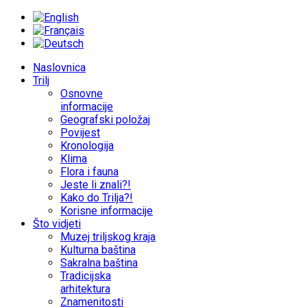
Naslovnica
Trilj
Osnovne
informacije
Geografski položaj
Povijest
Kronologija
Klima
Flora i fauna
Jeste li znali?!
Kako do Trilja?!
Korisne informacije
Što vidjeti
Muzej triljskog kraja
Kulturna baština
Sakralna baština
Tradicijska
arhitektura
Znamenitosti