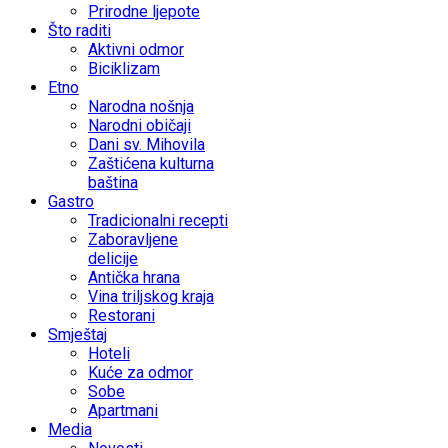
Prirodne ljepote
Što raditi
Aktivni odmor
Biciklizam
Etno
Narodna nošnja
Narodni običaji
Dani sv. Mihovila
Zaštićena kulturna
baština
Gastro
Tradicionalni recepti
Zaboravljene
delicije
Antička hrana
Vina triljskog kraja
Restorani
Smještaj
Hoteli
Kuće za odmor
Sobe
Apartmani
Media