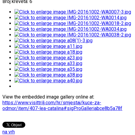
Broj kreveta: 6
View the embedded image gallery online at:
https://www.visittrilj.com/hr/smjestaj/kuce-za-
odmor/item/407-lea-catalina#sigProGalleriabce8b5a78f
na vrh