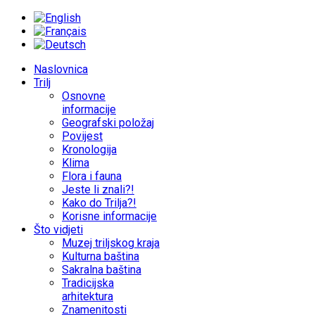
Naslovnica
Trilj
Osnovne
informacije
Geografski položaj
Povijest
Kronologija
Klima
Flora i fauna
Jeste li znali?!
Kako do Trilja?!
Korisne informacije
Što vidjeti
Muzej triljskog kraja
Kulturna baština
Sakralna baština
Tradicijska
arhitektura
Znamenitosti