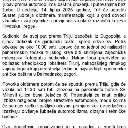
ljubav prema automobilima, baštini, druženju i putovanjima bez
žurbe. U nedjelju, 14. lipnja 2026. godine, Trilj će ugostiti
Susret ljubitelja oldtimera, manifestaciju koja u grad dovodi
vlasnike i zaljubljenike u povijesna vozila iz različitih krajeva
Hrvatske i regije.
Sudionici će svoj put prema Trilju započeti iz Dugopolja, a
njihov dolazak na gardunski plato ispred crkve sv. Petra
očekuje se oko 10.00 sati. Upravo će na jednoj od najljepših
panoramskih točaka triljskog kraja biti snimljena zajednička
milenijska fotografija sudionika. Nakon toga predviđen je
obilazak arheološkog lokaliteta Tilurij, nekadašnjeg rimskog
vojnog logora koji predstavlja jedan od najvrjednijih spomenika
antičke baštine u Dalmatinskoj zagori.
Povorka oldtimera potom će se spustiti prema Trilju, gdje će
vozila od 11.30 sati biti izložena na parkiralištu hotela Sv.
Mihovil (Ulica bana Jelačića 8). Posjetitelji će imati priliku
izbliza razgledati brojne atraktivne automobile, među kojima
će se naći rijetki i pažljivo očuvani primjerci koji desetljećima
izazivaju divljenje ljubitelja automobilizma, dizajna i tehničke
baštine.
Ovo događanje organizirano je u suradnji s voditeljima