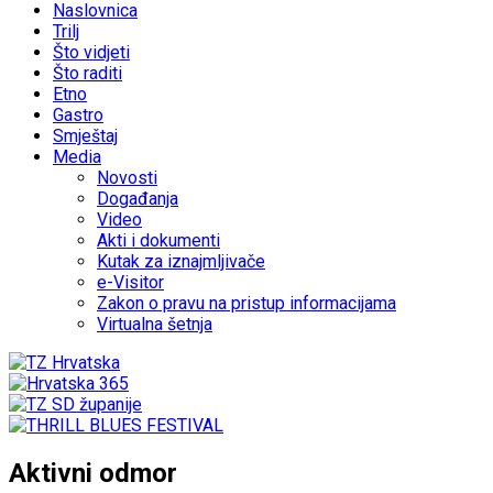
Naslovnica
Trilj
Što vidjeti
Što raditi
Etno
Gastro
Smještaj
Media
Novosti
Događanja
Video
Akti i dokumenti
Kutak za iznajmljivače
e-Visitor
Zakon o pravu na pristup informacijama
Virtualna šetnja
Aktivni odmor