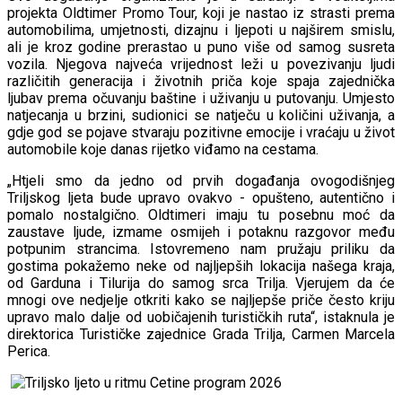
projekta Oldtimer Promo Tour, koji je nastao iz strasti prema
automobilima, umjetnosti, dizajnu i ljepoti u najširem smislu,
ali je kroz godine prerastao u puno više od samog susreta
vozila. Njegova najveća vrijednost leži u povezivanju ljudi
različitih generacija i životnih priča koje spaja zajednička
ljubav prema očuvanju baštine i uživanju u putovanju. Umjesto
natjecanja u brzini, sudionici se natječu u količini uživanja, a
gdje god se pojave stvaraju pozitivne emocije i vraćaju u život
automobile koje danas rijetko viđamo na cestama.
„Htjeli smo da jedno od prvih događanja ovogodišnjeg
Triljskog ljeta bude upravo ovakvo - opušteno, autentično i
pomalo nostalgično. Oldtimeri imaju tu posebnu moć da
zaustave ljude, izmame osmijeh i potaknu razgovor među
potpunim strancima. Istovremeno nam pružaju priliku da
gostima pokažemo neke od najljepših lokacija našega kraja,
od Garduna i Tilurija do samog srca Trilja. Vjerujem da će
mnogi ove nedjelje otkriti kako se najljepše priče često kriju
upravo malo dalje od uobičajenih turističkih ruta“, istaknula je
direktorica Turističke zajednice Grada Trilja, Carmen Marcela
Perica.