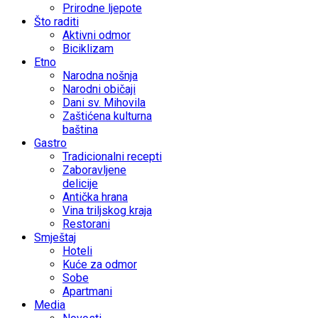
Prirodne ljepote
Što raditi
Aktivni odmor
Biciklizam
Etno
Narodna nošnja
Narodni običaji
Dani sv. Mihovila
Zaštićena kulturna
baština
Gastro
Tradicionalni recepti
Zaboravljene
delicije
Antička hrana
Vina triljskog kraja
Restorani
Smještaj
Hoteli
Kuće za odmor
Sobe
Apartmani
Media