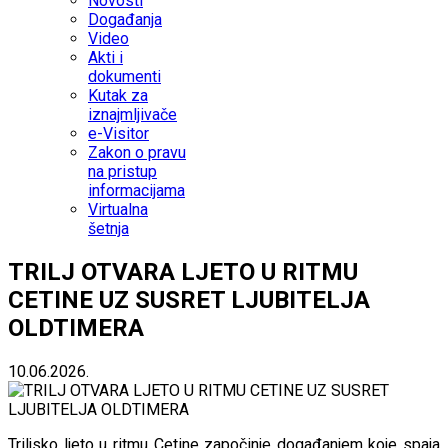
Novosti
Događanja
Video
Akti i
dokumenti
Kutak za
iznajmljivače
e-Visitor
Zakon o pravu
na pristup
informacijama
Virtualna
šetnja
TRILJ OTVARA LJETO U RITMU
CETINE UZ SUSRET LJUBITELJA
OLDTIMERA
10.06.2026.
Triljsko ljeto u ritmu Cetine započinje događanjem koje spaja