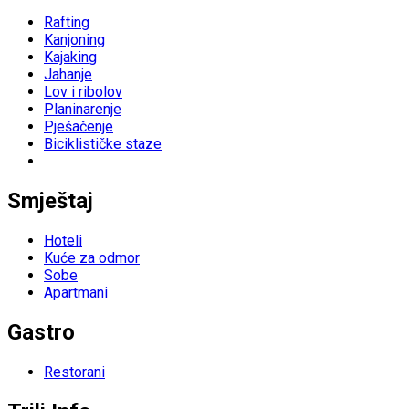
Rafting
Kanjoning
Kajaking
Jahanje
Lov i ribolov
Planinarenje
Pješačenje
Biciklističke staze
Smještaj
Hoteli
Kuće za odmor
Sobe
Apartmani
Gastro
Restorani