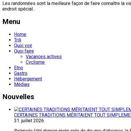
Les randonnées sont la meilleure façon de faire connaître la vi
endroit spécial...
Menu
Home
Trilj
Quoi voir
Quoi faire
Vacances actives
Cyclisme
Etno
Gastro
Hébergement
Médias
Nouvelles
CERTAINES TRADITIONS MÉRITAIENT TOUT SIMPLEMENT
31.
juillet
2026.
Relancée l'été dernier après près de dix ans d'absence, la F