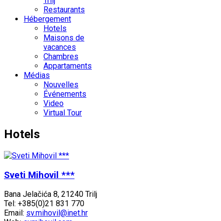
Trilj
Restaurants
Hébergement
Hotels
Maisons de
vacances
Chambres
Appartaments
Médias
Nouvelles
Événements
Video
Virtual Tour
Hotels
Sveti Mihovil ***
Bana Jelačića 8, 21240 Trilj
Tel: +385(0)21 831 770
Email:
sv.mihovil@inet.hr