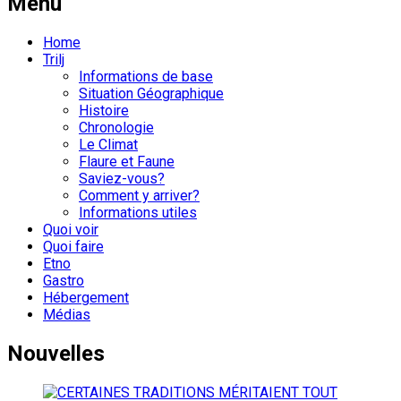
Menu
Home
Trilj
Informations de base
Situation Géographique
Histoire
Chronologie
Le Climat
Flaure et Faune
Saviez-vous?
Comment y arriver?
Informations utiles
Quoi voir
Quoi faire
Etno
Gastro
Hébergement
Médias
Nouvelles