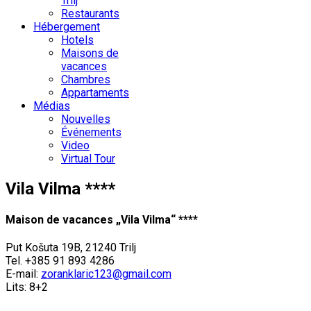
Trilj
Restaurants
Hébergement
Hotels
Maisons de
vacances
Chambres
Appartaments
Médias
Nouvelles
Événements
Video
Virtual Tour
Vila Vilma ****
Maison de vacances „Vila Vilma“ ****
Put Košuta 19B, 21240 Trilj
Tel. +385 91 893 4286
E-mail:
zoranklaric123@gmail.com
Lits: 8+2