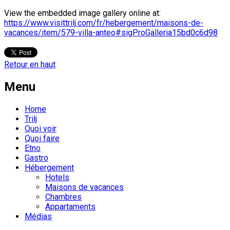
View the embedded image gallery online at:
https://www.visittrilj.com/fr/hebergement/maisons-de-
vacances/item/579-villa-anteo#sigProGalleria15bd0c6d98
Retour en haut
Menu
Home
Trilj
Quoi voir
Quoi faire
Etno
Gastro
Hébergement
Hotels
Maisons de vacances
Chambres
Appartaments
Médias