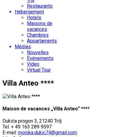
Trilj
Restaurants
Hébergement
Hotels
Maisons de
vacances
Chambres
Appartaments
Médias
Nouvelles
Événements
Video
Virtual Tour
Villa Anteo ****
Maison de vacances „Villa Anteo“ ****
Dukića progon 3, 21240 Trilj
Tel. + 49 163 289 9597
E-mail:
monika.dukic74@gmail.com